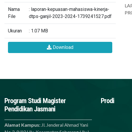
LA
Nama
: laporan-kepuasan-mahasiswa-kinerja-
PR
File
dtps-ganjil-2023-2024-1739241527.pdf
Ukuran
: 1.07 MB
Download
Program Studi Magister
Prodi
Pendidikan Jasmani
Alamat Kampus:
Jl. Jenderal Ahmad Yani
No.3, 9/10 Ulu, Kecamatan Seberang Ulu I,